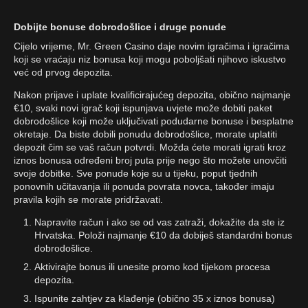
Dobijte bonuse dobrodošlice i druge ponude
Cijelo vrijeme, Mr. Green Casino daje novim igračima i igračima
koji se vraćaju niz bonusa koji mogu poboljšati njihovo iskustvo
već od prvog depozita.
Nakon prijave i uplate kvalificirajućeg depozita, obično najmanje
€10, svaki novi igrač koji ispunjava uvjete može dobiti paket
dobrodošlice koji može uključivati podudarne bonuse i besplatne
okretaje. Da biste dobili ponudu dobrodošlice, morate uplatiti
depozit čim se vaš račun potvrdi. Možda ćete morati igrati kroz
iznos bonusa određeni broj puta prije nego što možete unovčiti
svoje dobitke. Sve ponude koje su u tijeku, poput tjednih
ponovnih učitavanja ili ponuda povrata novca, također imaju
pravila kojih se morate pridržavati.
Napravite račun i ako se od vas zatraži, dokažite da ste iz
Hrvatska. Položi najmanje €10 da dobiješ standardni bonus
dobrodošlice.
Aktivirajte bonus ili unesite promo kod tijekom procesa
depozita.
Ispunite zahtjev za klađenje (obično 35 x iznos bonusa)