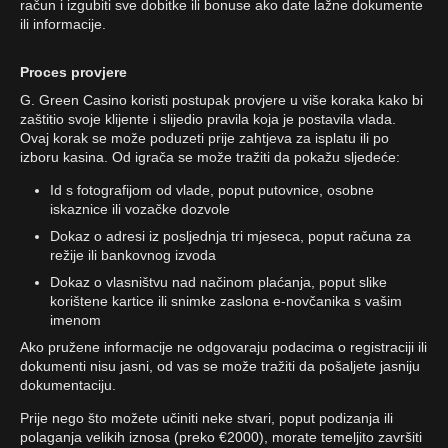
račun i izgubiti sve dobitke ili bonuse ako date lažne dokumente
ili informacije.
Proces provjere
G. Green Casino koristi postupak provjere u više koraka kako bi
zaštitio svoje klijente i slijedio pravila koja je postavila vlada.
Ovaj korak se može poduzeti prije zahtjeva za isplatu ili po
izboru kasina. Od igrača se može tražiti da pokažu sljedeće:
Id s fotografijom od vlade, poput putovnice, osobne
iskaznice ili vozačke dozvole
Dokaz o adresi iz posljednja tri mjeseca, poput računa za
režije ili bankovnog izvoda
Dokaz o vlasništvu nad načinom plaćanja, poput slike
korištene kartice ili snimke zaslona e-novčanika s vašim
imenom
Ako pružene informacije ne odgovaraju podacima o registraciji ili
dokumenti nisu jasni, od vas se može tražiti da pošaljete jasniju
dokumentaciju.
Prije nego što možete učiniti neke stvari, poput podizanja ili
polaganja velikih iznosa (preko €2000), morate temeljito završiti