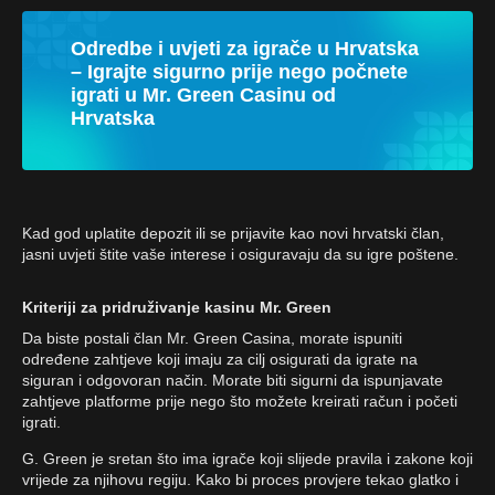
Odredbe i uvjeti za igrače u Hrvatska
– Igrajte sigurno prije nego počnete
igrati u Mr. Green Casinu od
Hrvatska
Kad god uplatite depozit ili se prijavite kao novi hrvatski član,
jasni uvjeti štite vaše interese i osiguravaju da su igre poštene.
Kriteriji za pridruživanje kasinu Mr. Green
Da biste postali član Mr. Green Casina, morate ispuniti
određene zahtjeve koji imaju za cilj osigurati da igrate na
siguran i odgovoran način. Morate biti sigurni da ispunjavate
zahtjeve platforme prije nego što možete kreirati račun i početi
igrati.
G. Green je sretan što ima igrače koji slijede pravila i zakone koji
vrijede za njihovu regiju. Kako bi proces provjere tekao glatko i